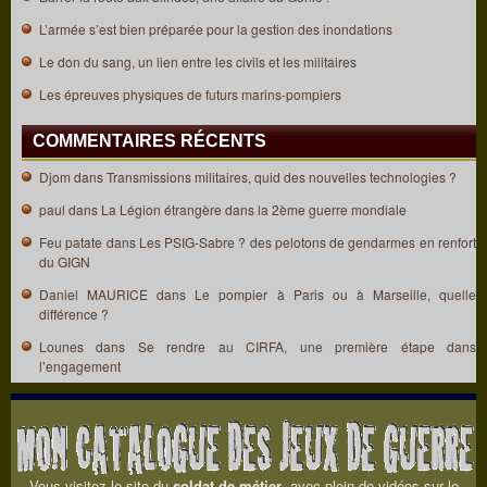
L’armée s’est bien préparée pour la gestion des inondations
Le don du sang, un lien entre les civils et les militaires
Les épreuves physiques de futurs marins-pompiers
COMMENTAIRES RÉCENTS
Djom
dans
Transmissions militaires, quid des nouvelles technologies ?
paul
dans
La Légion étrangère dans la 2ème guerre mondiale
Feu patate
dans
Les PSIG-Sabre ? des pelotons de gendarmes en renfort
du GIGN
Daniel MAURICE
dans
Le pompier à Paris ou à Marseille, quelle
différence ?
Lounes
dans
Se rendre au CIRFA, une première étape dans
l’engagement
Vous visitez le site du
soldat de métier
, avec plein de vidéos sur le