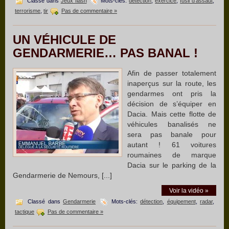
Classé dans
Jeux flash
Mots-clés:
détection
,
exercice
,
fusil d’assaut
,
terrorisme
,
tir
Pas de commentaire »
UN VÉHICULE DE
GENDARMERIE… PAS BANAL !
Afin de passer totalement
inaperçus sur la route, les
gendarmes ont pris la
décision de s’équiper en
Dacia. Mais cette flotte de
véhicules banalisés ne
sera pas banale pour
autant ! 61 voitures
roumaines de marque
Dacia sur le parking de la
Gendarmerie de Nemours, [...]
Voir la vidéo »
Classé dans
Gendarmerie
Mots-clés:
détection
,
équipement
,
radar
,
tactique
Pas de commentaire »