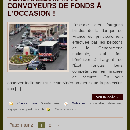
CONVOYEURS DE FONDS À
L’OCCASION !
L’escorte des fourgons
blindés de la Banque de
France est principalement
effectuée par les pelotons
de la Gendarmerie
nationale, qui font
bénéficier à l’argent de
l’État français leurs
compétences en matière
de sécurité. On peut
observer facilement sur cette vidéo amateur que la protection
des [...]
Voir la vidéo »
Classé dans
Gendarmerie
Mots-clés:
criminalité
,
détection
,
équipement
,
protection
,
tir
1 Commentaire »
Page 1 sur 2
1
2
»