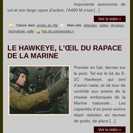
importante autonomie de
vol et son large rayon d’action, l’A400 M n’est [...]
Voir la vidéo »
Classé dans
armée de l’Air
Mots-clés:
détection
,
métier
,
physique
,
technologie
,
veille
Pas de commentaire »
LE HAWKEYE, L’ŒIL DU RAPACE
DE LA MARINE
Premier en l’air, dernier sur
le pont. Tel est le lot du E-
2C Hawkeye, qui sert
d’avion radar, et de tour de
contrôle aux avions de la
chasse embarquée de la
Marine nationale… Les
capacités d’un porte-avions
étant réduites en termes
de poids, de place [...]
Voir la vidéo »