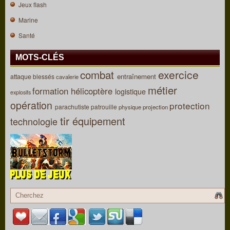
Jeux flash
Marine
Santé
MOTS-CLÉS
combat
exercice
entraînement
attaque
blessés
cavalerie
métier
formation
hélicoptère
logistique
explosifs
opération
protection
parachutiste
patrouille
physique
projection
tir
équipement
technologie