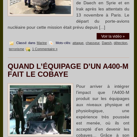
de Daech en Syrie et en
Irak après les attentats du
13 novembre à Paris. Le
départ du porte-avions
nucléaire pour cette mission était prévu depuis [...]
Voir la vidéo »
Classé dans
Marine
Mots-clés:
attaque
,
chasseur
,
Daesh
,
détection
,
terrorisme
1 Commentaire »
QUAND L’ÉQUIPAGE D’UN A400-M
FAIT LE COBAYE
Pour arriver à intégrer
l’impact que l’A400-M
produit sur les équipages
aux niveaux physique et
physiologique, une
expérience très poussée
est menée, où ils ont
accepté d’en devenir les
cobayes… Grâce à son