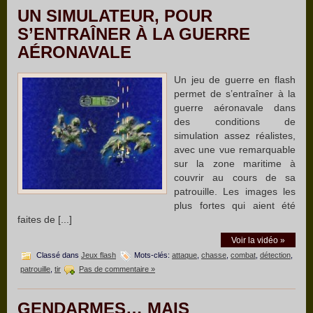
UN SIMULATEUR, POUR
S’ENTRAÎNER À LA GUERRE
AÉRONAVALE
Un jeu de guerre en flash
permet de s’entraîner à la
guerre aéronavale dans
des conditions de
simulation assez réalistes,
avec une vue remarquable
sur la zone maritime à
couvrir au cours de sa
patrouille. Les images les
plus fortes qui aient été
faites de [...]
Voir la vidéo »
Classé dans
Jeux flash
Mots-clés:
attaque
,
chasse
,
combat
,
détection
,
patrouille
,
tir
Pas de commentaire »
GENDARMES… MAIS