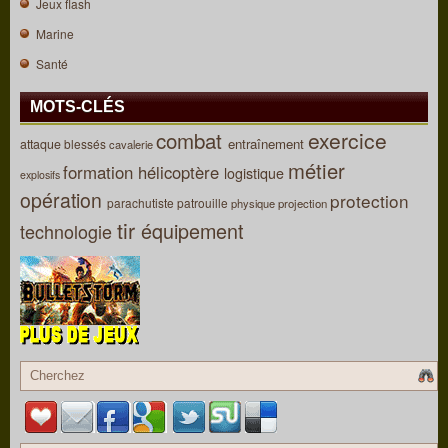
Jeux flash
Marine
Santé
MOTS-CLÉS
combat
exercice
entraînement
attaque
blessés
cavalerie
métier
formation
hélicoptère
logistique
explosifs
opération
protection
parachutiste
patrouille
physique
projection
tir
équipement
technologie