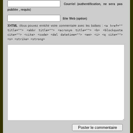
Courriel (authentification, ne sera pas
publiée , requis)
Site Web (option)
XHTML :
Vous pouvez enrichir votre commentaire avec les balises :
<a href=""
title=""> <abbr title=""> <acronym title=""> <b> <blockquote
cite=""> <cite> <code> <del datetime=""> <em> <i> <q cite="">
<s> <strike> <strong>