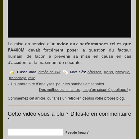
La mise en service d’un
avion aux performances telles que
l’A400M
devait forcément poser la question du facteur
humain, de façon à prévenir sa mise en cause en cas
d’accident et le maximum de sécurité.
Classé dans
armée de l’Air
Mots-clés:
détection
,
métier
,
physique
,
technologie
,
veille
«
Un laboratoire d’analyses, pour les bombes artisanales
Des méthodes militaires, jusqu’en sécurité publique !
»
Commentez
cet article
, ou faites un
rétrolien
depuis votre propre blog.
Cette vidéo vous a plu ? Dites-le en commentaire
:
Pseudo (requis)