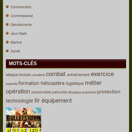
Commandos
Commissariat
Gendarmerie
Jeux flash
Marine
Santé
MOTS-CLÉS
combat
exercice
entraînement
attaque
blessés
cavalerie
métier
formation
hélicoptère
logistique
explosifs
opération
protection
parachutiste
patrouille
physique
projection
tir
équipement
technologie