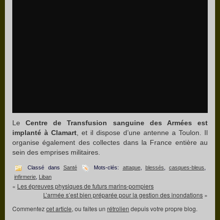
Le
Centre de Transfusion sanguine des Armées est
implanté à Clamart
, et il dispose d’une antenne a Toulon. Il
organise également des collectes dans la France entière au
sein des emprises militaires.
Classé dans
Santé
Mots-clés:
attaque
,
blessés
,
casques-bleus
,
infirmerie
,
Liban
«
Les épreuves physiques de futurs marins-pompiers
L’armée s’est bien préparée pour la gestion des inondations
»
Commentez
cet article
, ou faites un
rétrolien
depuis votre propre blog.