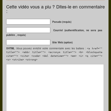
Cette vidéo vous a plu ? Dites-le en commentaire
:
Pseudo (requis)
Courriel (authentification, ne sera pas
publiée , requis)
Site Web (option)
XHTML :
Vous pouvez enrichir votre commentaire avec les balises :
<a href=""
title=""> <abbr title=""> <acronym title=""> <b> <blockquote
cite=""> <cite> <code> <del datetime=""> <em> <i> <q cite="">
<s> <strike> <strong>