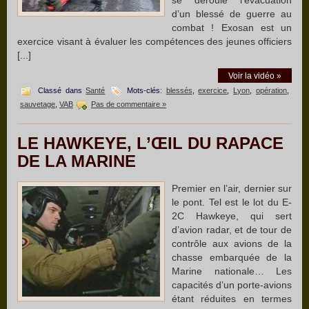
d’un blessé de guerre au
combat ! Exosan est un
exercice visant à évaluer les compétences des jeunes officiers
[...]
Voir la vidéo »
Classé dans
Santé
Mots-clés:
blessés
,
exercice
,
Lyon
,
opération
,
sauvetage
,
VAB
Pas de commentaire »
LE HAWKEYE, L’ŒIL DU RAPACE
DE LA MARINE
Premier en l’air, dernier sur
le pont. Tel est le lot du E-
2C Hawkeye, qui sert
d’avion radar, et de tour de
contrôle aux avions de la
chasse embarquée de la
Marine nationale… Les
capacités d’un porte-avions
étant réduites en termes