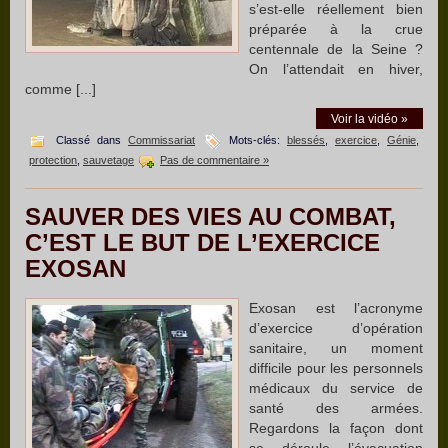
s’est-elle réellement bien
préparée à la crue
centennale de la Seine ?
On l’attendait en hiver,
comme [...]
Voir la vidéo »
Classé dans
Commissariat
Mots-clés:
blessés
,
exercice
,
Génie
,
protection
,
sauvetage
Pas de commentaire »
SAUVER DES VIES AU COMBAT,
C’EST LE BUT DE L’EXERCICE
EXOSAN
Exosan est l’acronyme
d’exercice d’opération
sanitaire, un moment
difficile pour les personnels
médicaux du service de
santé des armées.
Regardons la façon dont
se déroule l’évacuation