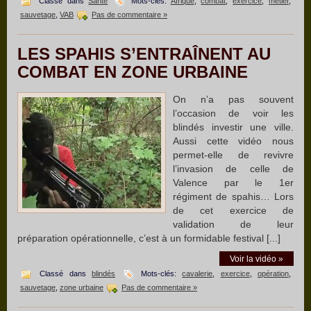
Classé dans
Santé
Mots-clés:
Afrique
,
combat
,
exercice
,
métier
,
sauvetage
,
VAB
Pas de commentaire »
LES SPAHIS S’ENTRAÎNENT AU
COMBAT EN ZONE URBAINE
On n’a pas souvent
l’occasion de voir les
blindés investir une ville.
Aussi cette vidéo nous
permet-elle de revivre
l’invasion de celle de
Valence par le 1er
régiment de spahis… Lors
de cet exercice de
validation de leur
préparation opérationnelle, c’est à un formidable festival [...]
Voir la vidéo »
Classé dans
blindés
Mots-clés:
cavalerie
,
exercice
,
opération
,
sauvetage
,
zone urbaine
Pas de commentaire »