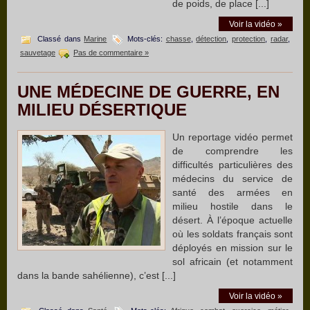
de poids, de place [...]
Voir la vidéo »
Classé dans
Marine
Mots-clés:
chasse
,
détection
,
protection
,
radar
,
sauvetage
Pas de commentaire »
UNE MÉDECINE DE GUERRE, EN
MILIEU DÉSERTIQUE
Un reportage vidéo permet
de comprendre les
difficultés particulières des
médecins du service de
santé des armées en
milieu hostile dans le
désert. À l’époque actuelle
où les soldats français sont
déployés en mission sur le
sol africain (et notamment
dans la bande sahélienne), c’est [...]
Voir la vidéo »