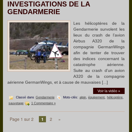
INVESTIGATIONS DE LA
GENDARMERIE
Les hélicoptères de la
Gendarmerie survolent les
lieux du crash de l’avion
Airbus A320 de la
compagnie GermanWings
afin de tenter de trouver
des indices concernant la
catastrophe aérienne.
Suite au crash d’un avion
A320 de la compagnie
aérienne GermanWings, et à cause de mauvaises [...]
Voir la vidéo »
Classé dans
Gendarmerie
Mots-clés:
alpin
,
équipement
,
hélicoptère
,
sauvetage
1 Commentaire »
Page 1 sur 2
1
2
»