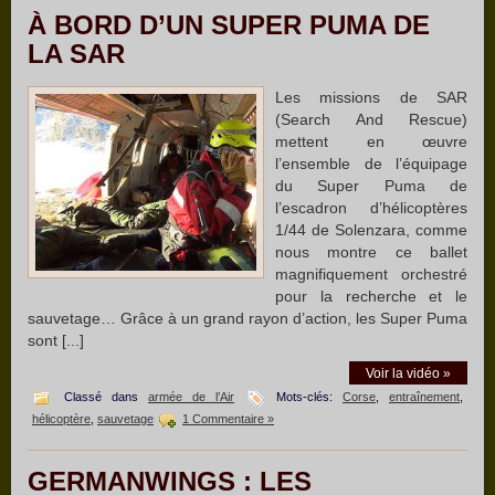
À BORD D’UN SUPER PUMA DE
LA SAR
Les missions de SAR
(Search And Rescue)
mettent en œuvre
l’ensemble de l’équipage
du Super Puma de
l’escadron d’hélicoptères
1/44 de Solenzara, comme
nous montre ce ballet
magnifiquement orchestré
pour la recherche et le
sauvetage… Grâce à un grand rayon d’action, les Super Puma
sont [...]
Voir la vidéo »
Classé dans
armée de l’Air
Mots-clés:
Corse
,
entraînement
,
hélicoptère
,
sauvetage
1 Commentaire »
GERMANWINGS : LES