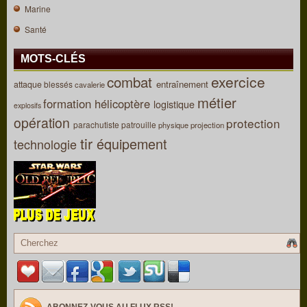
Marine
Santé
MOTS-CLÉS
combat
exercice
entraînement
attaque
blessés
cavalerie
métier
formation
hélicoptère
logistique
explosifs
opération
protection
parachutiste
patrouille
physique
projection
tir
équipement
technologie
ABONNEZ-VOUS AU FLUX RSS!