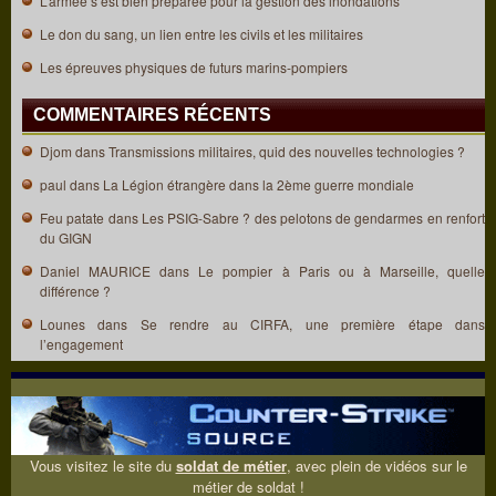
L’armée s’est bien préparée pour la gestion des inondations
Le don du sang, un lien entre les civils et les militaires
Les épreuves physiques de futurs marins-pompiers
COMMENTAIRES RÉCENTS
Djom
dans
Transmissions militaires, quid des nouvelles technologies ?
paul
dans
La Légion étrangère dans la 2ème guerre mondiale
Feu patate
dans
Les PSIG-Sabre ? des pelotons de gendarmes en renfort
du GIGN
Daniel MAURICE
dans
Le pompier à Paris ou à Marseille, quelle
différence ?
Lounes
dans
Se rendre au CIRFA, une première étape dans
l’engagement
Vous visitez le site du
soldat de métier
, avec plein de vidéos sur le
métier de soldat !