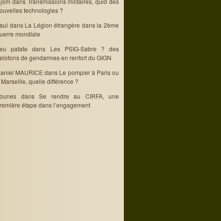
jom
dans
Transmissions militaires, quid des
ouvelles technologies ?
aul
dans
La Légion étrangère dans la 2ème
uerre mondiale
eu patate
dans
Les PSIG-Sabre ? des
elotons de gendarmes en renfort du GIGN
aniel MAURICE
dans
Le pompier à Paris ou
 Marseille, quelle différence ?
ounes
dans
Se rendre au CIRFA, une
remière étape dans l’engagement