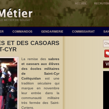
ACCUEIL
RECRUTE
ER
COMMANDOS
GENDARMERIE
COMMISSARIAT
SA
ES ET DES CASOARS
T-CYR
La remise des
sabres
et casoars aux élèves
V
des écoles militaires
de Saint-Cyr
Coëtquidan
est une
tradition séculaire qui
marque en novembre
leur entrée dans la
communauté militaire
très fermée des Saint-
Cyriens.