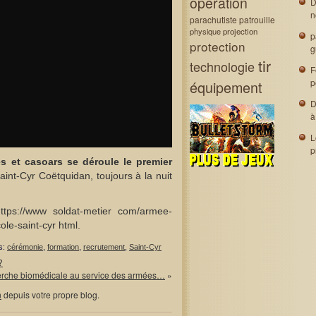
opération
D
n
parachutiste
patrouille
physique
projection
p
protection
g
tir
technologie
F
p
équipement
D
à
L
p
s et casoars se déroule le premier
aint-Cyr Coëtquidan, toujours à la nuit
https://www soldat-metier com/armee-
le-saint-cyr html
.
s:
cérémonie
,
formation
,
recrutement
,
Saint-Cyr
?
erche biomédicale au service des armées…
»
n
depuis votre propre blog.