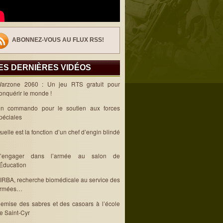
ABONNEZ-VOUS AU FLUX RSS!
ES DERNIÈRES VIDÉOS
arzone 2060 : Un jeu RTS gratuit pour
onquérir le monde !
n commando pour le soutien aux forces
péciales
uelle est la fonction d’un chef d’engin blindé
’engager dans l’armée au salon de
’Éducation
’IRBA, recherche biomédicale au service des
rmées…
emise des sabres et des casoars à l’école
e Saint-Cyr