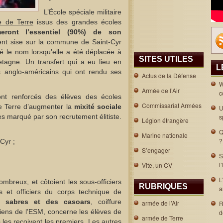
L’École spéciale militaire
ée de Terre
issus des grandes écoles
meront l’essentiel (90%) de son
ment sise sur la commune de Saint-Cyr
vé le nom lorsqu’elle a été déplacée à
SITES UTILES
tagne. Un transfert qui a eu lieu en
L
anglo-américains qui ont rendu ses
Actus de la Défense
W
Armée de l’Air
c
ont renforcés des élèves des écoles
Commissariat Armées
de Terre d’augmenter la
mixité sociale
U
ès marqué par son recrutement élitiste.
s
Légion étrangère
Q
Marine nationale
?
-Cyr ;
S’engager
S
l
Vite, un CV
L
mbreux, et côtoient les sous-officiers
RUBRIQUES
a
s et officiers du corps technique de
s sabres et des casoars
, coiffure
armée de l’Air
R
yriens de l’ESM, concerne les élèves de
d
armée de Terre
les reçoivent les premiers. Les autres