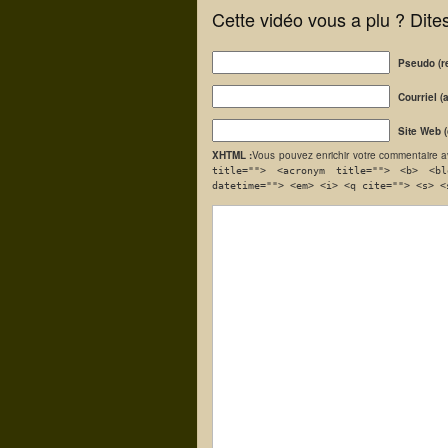
Cette vidéo vous a plu ? Dite
Pseudo (r
Courriel (
Site Web (
XHTML :
Vous pouvez enrichir votre commentaire a
title=""> <acronym title=""> <b> <bl
datetime=""> <em> <i> <q cite=""> <s> <