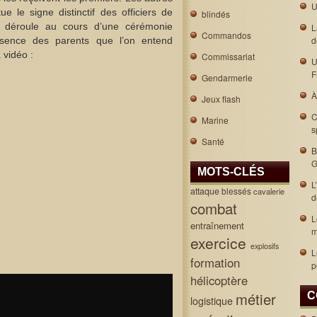
U
ue le signe distinctif des officiers de
blindés
e déroule au cours d’une cérémonie
L
Commandos
d
résence des parents que l’on entend
 vidéo :
Commissariat
U
F
Gendarmerie
À
Jeux flash
C
Marine
s
Santé
B
G
MOTS-CLÉS
L
attaque
blessés
cavalerie
d
combat
L
entraînement
m
exercice
explosifs
L
formation
p
hélicoptère
métier
C
logistique