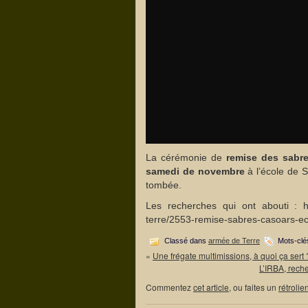
La cérémonie de
remise des sabre
samedi de novembre
à l’école de S
tombée.
Les recherches qui ont abouti :
terre/2553-remise-sabres-casoars-eco
Classé dans
armée de Terre
Mots-clé
«
Une frégate multimissions, à quoi ça sert 
L’IRBA, rech
Commentez
cet article
, ou faites un
rétrolie