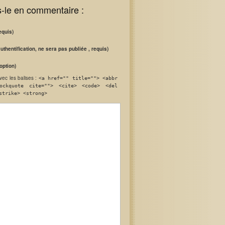
s-le en commentaire :
equis)
authentification, ne sera pas publiée , requis)
option)
vec les balises :
<a href="" title=""> <abbr
ockquote cite=""> <cite> <code> <del
strike> <strong>