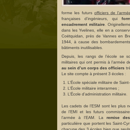
forme les futurs
officiers de l’arm
françaises d’ingénieurs, qui
for
encadrement militaire
. Originelle
dans les Yvelines, elle en a conser
Coëtquidan, près de Vannes en Bre
1944, à cause des bombardements 
bâtiments inutilisables.
Depuis, les rangs de l’école se s
militaires qui ont permis à l’armée 
au sein d’un corps des officiers
tr
Le site compte à présent 3 écoles :
L’École spéciale militaire de Saint
L’École militaire interarmes ;
L’École d’administration militaire.
Les cadets de l’ESM sont les plus no
de l’EMI et les futurs commissaire
l’armée à l’EAM. La
remise de
particulière que portent les Saint-C
chacune des 3 écoles bien que seuls 