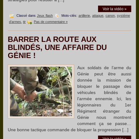
Voir la vidéo »
Classé dans
Jeux flash
Mots-clés:
artillerie
,
attaque
,
canon
,
système
d’armes
,
tir
Pas de commentaire »
BARRER LA ROUTE AUX
BLINDÉS, UNE AFFAIRE DU
GÉNIE !
Aux soldats de l’arme du
Génie peut être aussi
donnée la mission de
bloquer le passage des
véhicules blindés de
l’armée ennemie. Ici, les
légionnaires du 1er
Régiment étranger du
Génie nous montrent
comment ça se passe…
Une bonne tactique commande de bloquer la progression [...]
Voir la vidéo »