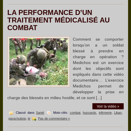
LA PERFORMANCE D’UN
TRAITEMENT MÉDICALISÉ AU
COMBAT
Comment se comporter
lorsqu’on a un soldat
blessé à prendre en
charge en opération ?
Medichos est un exercice
dont les objectifs sont
expliqués dans cette vidéo
documentaire… L’exercice
Medichos permet de
développer la prise en
charge des blessés en milieu hostile, et ce sont [...]
Voir la vidéo »
Classé dans
Santé
Mots-clés:
combat
,
hussards
,
infirmerie
,
Liban
,
parachutiste
,
tir
Pas de commentaire »