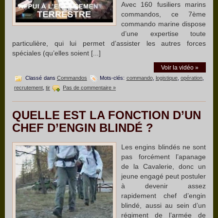
Avec 160 fusiliers marins
commandos, ce 7ème
commando marine dispose
d’une expertise toute
particulière, qui lui permet d’assister les autres forces
spéciales (qu’elles soient [...]
Voir la vidéo »
Classé dans
Commandos
Mots-clés:
commando
,
logistique
,
opération
,
recrutement
,
tir
Pas de commentaire »
QUELLE EST LA FONCTION D’UN
CHEF D’ENGIN BLINDÉ ?
Les engins blindés ne sont
pas forcément l’apanage
de la Cavalerie, donc un
jeune engagé peut postuler
à devenir assez
rapidement chef d’engin
blindé, aussi au sein d’un
régiment de l’armée de