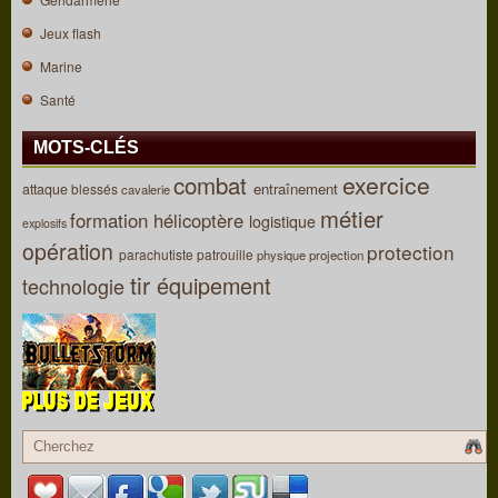
Jeux flash
Marine
Santé
MOTS-CLÉS
combat
exercice
entraînement
attaque
blessés
cavalerie
métier
formation
hélicoptère
logistique
explosifs
opération
protection
parachutiste
patrouille
physique
projection
tir
équipement
technologie