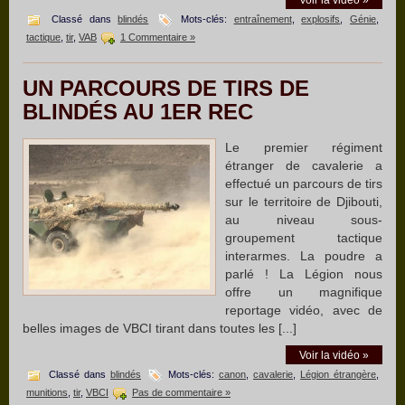
Classé dans
blindés
Mots-clés:
entraînement
,
explosifs
,
Génie
,
tactique
,
tir
,
VAB
1 Commentaire »
UN PARCOURS DE TIRS DE
BLINDÉS AU 1ER REC
Le premier régiment
étranger de cavalerie a
effectué un parcours de tirs
sur le territoire de Djibouti,
au niveau sous-
groupement tactique
interarmes. La poudre a
parlé ! La Légion nous
offre un magnifique
reportage vidéo, avec de
belles images de VBCI tirant dans toutes les [...]
Voir la vidéo »
Classé dans
blindés
Mots-clés:
canon
,
cavalerie
,
Légion étrangère
,
munitions
,
tir
,
VBCI
Pas de commentaire »