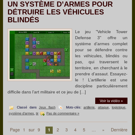
UN SYSTÈME D’ARMES POUR
DÉTRUIRE LES VÉHICULES
BLINDÉS
Le jeu "Vehicle Tower
Defense 3" offre un
système d’armes complet
pour se défendre contre
les véhicules, blindés ou
pas, qui traversent le
territoire, en cherchant à le
prendre d’assaut. Essayez-
le ! L’artillerie est une
discipline particulièrement
difficile dans l’art militaire et ce jeu de [...]
Voir la vidéo »
Classé dans
Jeux flash
Mots-clés:
artillerie
,
attaque
,
logistique
,
système d’armes
,
tir
Pas de commentaire »
Page 1 sur 9
1
2
3
4
5
…
»
Dernière