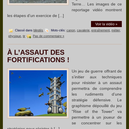
Terre… Les images de ce
reportage vidéo montrent
les étapes d’un exercice de [...]
Voir la vidéo »
Classé dans
blindés
Mots-clés:
canon
,
cavalerie
,
entraînement
,
métier
,
physique
,
tir
Pas de commentaire »
À L’ASSAUT DES
FORTIFICATIONS !
Un jeu de guerre offrant de
s’initier aux techniques
pour résister à un assaut
permettra de comprendre
les rudiments d’une
stratégie défensive. Le
graphisme dépouillé du jeu
"Rise of the Tower" va
permettre à un joueur de
se concentrer sur les
stratégies pour résister à [...]