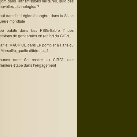
jom
dans
Transmissions militaires, quid des
ouvelles technologies ?
aul
dans
La Légion étrangère dans la 2ème
uerre mondiale
eu patate
dans
Les PSIG-Sabre ? des
elotons de gendarmes en renfort du GIGN
aniel MAURICE
dans
Le pompier à Paris ou
 Marseille, quelle différence ?
ounes
dans
Se rendre au CIRFA, une
remière étape dans l’engagement