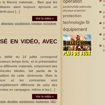
opération
D
e la Marine nationale… Bien que les
n
parachutiste
patrouille
ilitaires aient toujours éprouvé un
physique
projection
térêt pour [...]
p
protection
g
Voir la vidéo »
tir
technologie
F
:
alimentaire
,
entraînement
,
logistique
,
technologie
p
équipement
D
à
SÉ EN VIDÉO, AVEC
L
p
u défilé du 14 juillet correspond
lusieurs temps forts, et la présentation
es différents matériels, notamment des
éhicules blindés, fait partie de la
radition de cette cérémonie. Mais le
écor et les contraintes sont
omplètement différents de celui des
rmées en campagne, même si les [...]
Voir la vidéo »
monie
,
discipline
,
entraînement
,
équipement
,
VBCI