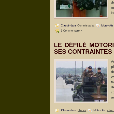
d
m
in
Classé dans
Commissariat
Mots-clés
1 Commentaire »
LE DÉFILÉ MOTORI
SES CONTRAINTES
A
p
d
v
t
d
c
a
Classé dans
blindés
Mots-clés:
céré