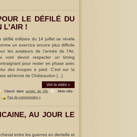
POUR LE DÉFILÉ DU
 L’AIR !
 défilé militaire du 14 juillet se révèle
omme un exercice encore plus difficile
our les aviateurs de l’armée de l’Air,
ui vont devoir respecter un timing
ontraignant pour rester en phase avec
elui des troupes à pied. C’est sur la
ase aérienne de Châteaudun [...]
Voir la vidéo »
Classé dans
armée de l’Air
Mots-clés:
Pas de commentaire »
CAINE, AU JOUR LE
 cheval entre les guerres en dentelle et