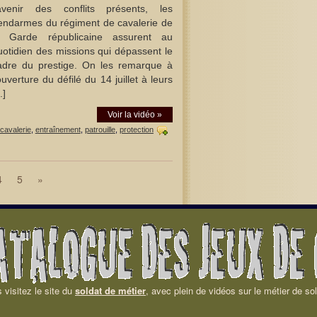
’avenir des conflits présents, les
endarmes du régiment de cavalerie de
a Garde républicaine assurent au
uotidien des missions qui dépassent le
adre du prestige. On les remarque à
ouverture du défilé du 14 juillet à leurs
.]
Voir la vidéo »
cavalerie
,
entraînement
,
patrouille
,
protection
4
5
»
 visitez le site du
soldat de métier
, avec plein de vidéos sur le métier de sol