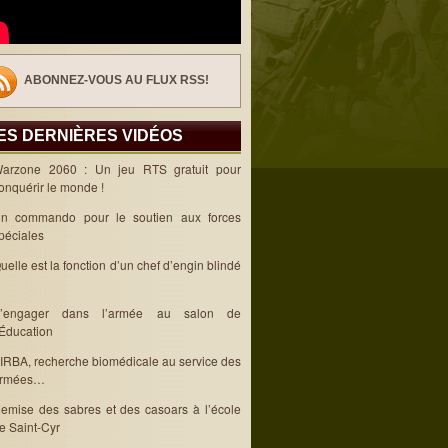
ABONNEZ-VOUS AU FLUX RSS!
ES DERNIÈRES VIDÉOS
arzone 2060 : Un jeu RTS gratuit pour
onquérir le monde !
n commando pour le soutien aux forces
péciales
uelle est la fonction d’un chef d’engin blindé
’engager dans l’armée au salon de
’Éducation
’IRBA, recherche biomédicale au service des
rmées…
emise des sabres et des casoars à l’école
e Saint-Cyr