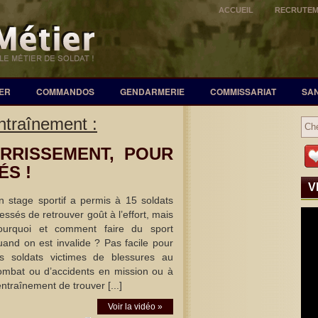
ACCUEIL
RECRUTE
ER
COMMANDOS
GENDARMERIE
COMMISSARIAT
SA
ntraînement :
RRISSEMENT, POUR
ÉS !
V
n stage sportif a permis à 15 soldats
lessés de retrouver goût à l’effort, mais
ourquoi et comment faire du sport
uand on est invalide ? Pas facile pour
es soldats victimes de blessures au
ombat ou d’accidents en mission ou à
entraînement de trouver [...]
Voir la vidéo »