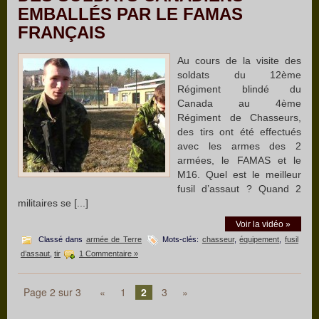
EMBALLÉS PAR LE FAMAS
FRANÇAIS
Au cours de la visite des
soldats du 12ème
Régiment blindé du
Canada au 4ème
Régiment de Chasseurs,
des tirs ont été effectués
avec les armes des 2
armées, le FAMAS et le
M16. Quel est le meilleur
fusil d’assaut ? Quand 2
militaires se [...]
Voir la vidéo »
Classé dans
armée de Terre
Mots-clés:
chasseur
,
équipement
,
fusil
d’assaut
,
tir
1 Commentaire »
Page 2 sur 3
«
1
2
3
»