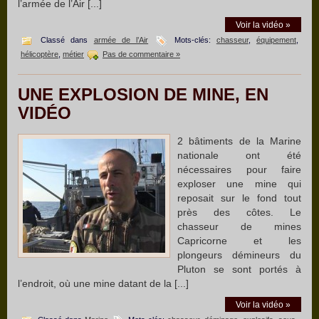
l’armée de l’Air [...]
Voir la vidéo »
Classé dans
armée de l’Air
Mots-clés:
chasseur
,
équipement
,
hélicoptère
,
métier
Pas de commentaire »
UNE EXPLOSION DE MINE, EN
VIDÉO
2 bâtiments de la Marine
nationale ont été
nécessaires pour faire
exploser une mine qui
reposait sur le fond tout
près des côtes. Le
chasseur de mines
Capricorne et les
plongeurs démineurs du
Pluton se sont portés à
l’endroit, où une mine datant de la [...]
Voir la vidéo »