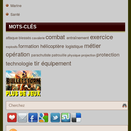
Marine
Santé
MOTS-CLÉS
combat
exercice
entraînement
attaque
blessés
cavalerie
métier
formation
hélicoptère
logistique
explosifs
opération
protection
parachutiste
patrouille
physique
projection
tir
équipement
technologie