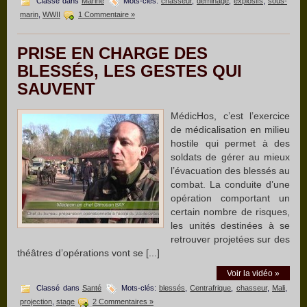
Classé dans
Marine
Mots-clés:
chasseur
,
déminage
,
explosifs
,
sous-
marin
,
WWII
1 Commentaire »
PRISE EN CHARGE DES
BLESSÉS, LES GESTES QUI
SAUVENT
MédicHos, c’est l’exercice
de médicalisation en milieu
hostile qui permet à des
soldats de gérer au mieux
l’évacuation des blessés au
combat. La conduite d’une
opération comportant un
certain nombre de risques,
les unités destinées à se
retrouver projetées sur des
théâtres d’opérations vont se [...]
Voir la vidéo »
Classé dans
Santé
Mots-clés:
blessés
,
Centrafrique
,
chasseur
,
Mali
,
projection
,
stage
2 Commentaires »