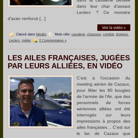
dans leur char d’assaut
Leclerc ? Ce monstre
d’acier renforcé [...]
Voir la vidéo »
Classé dans
blindés
Mots-clés:
cavalerie
,
chasseur
,
combat
,
dragons
,
Leclerc
,
métier
2 Commentaires »
LES AILES FRANÇAISES, JUGÉES
PAR LEURS ALLIÉES, EN VIDÉO
C’est à l’occasion du
meeting aérien de Cazaux,
pour fêter les 80 bougies
de l’armée de l’Air, que des
personnels de forces
aériennes alliées ont été
interrogés sur leurs
impressions à propos des
ailes françaises… C’est sur
le lac de Cazaux que