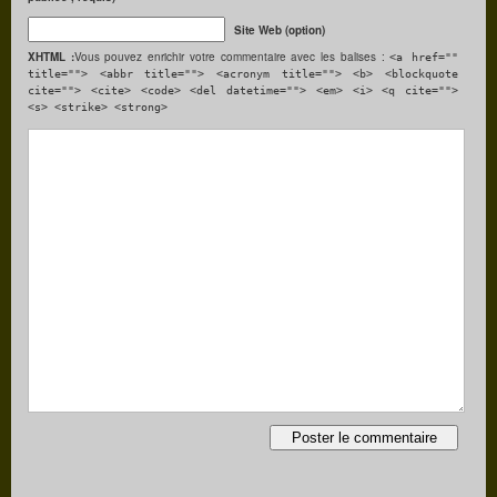
Site Web (option)
XHTML :
Vous pouvez enrichir votre commentaire avec les balises :
<a href=""
title=""> <abbr title=""> <acronym title=""> <b> <blockquote
cite=""> <cite> <code> <del datetime=""> <em> <i> <q cite="">
<s> <strike> <strong>