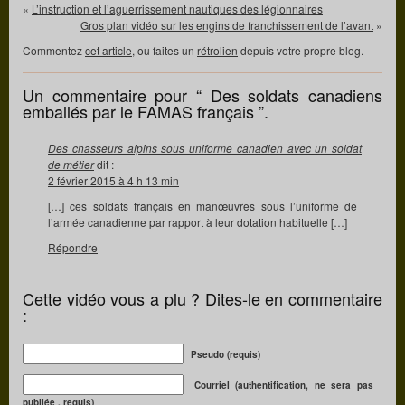
«
L’instruction et l’aguerrissement nautiques des légionnaires
Gros plan vidéo sur les engins de franchissement de l’avant
»
Commentez
cet article
, ou faites un
rétrolien
depuis votre propre blog.
Un commentaire pour “ Des soldats canadiens
emballés par le FAMAS français ”.
Des chasseurs alpins sous uniforme canadien avec un soldat
de métier
dit :
2 février 2015 à 4 h 13 min
[…] ces soldats français en manœuvres sous l’uniforme de
l’armée canadienne par rapport à leur dotation habituelle […]
Répondre
Cette vidéo vous a plu ? Dites-le en commentaire
:
Pseudo (requis)
Courriel (authentification, ne sera pas
publiée , requis)