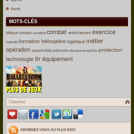
Santé
MOTS-CLÉS
combat
exercice
entraînement
attaque
blessés
cavalerie
métier
formation
hélicoptère
logistique
explosifs
opération
protection
parachutiste
patrouille
physique
projection
tir
équipement
technologie
ABONNEZ-VOUS AU FLUX RSS!