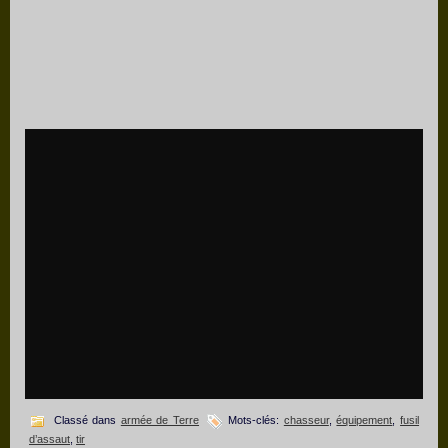
Classé dans
armée de Terre
Mots-clés:
chasseur
,
équipement
,
fusil
d’assaut
,
tir