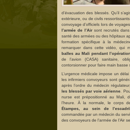
d’évacuation des blessés. Qu’il s’ag
extérieure, ou de civils ressortissant
convoyage d’officiels lors de voyages
l’armée de l’Air
sont recrutés dans 
santé des armées ou des hôpitaux ap
formation spécifique à la médec
remarquer dans cette vidéo, qui 
balles au Mali pendant l’opératio
de l’avion (CASA) sanitaire, obl
contorsionner pour faire main basse 
L’urgence médicale impose un délai
les infirmiers convoyeurs sont géné
après l’ordre du médecin régulateur
les blessés par voie aérienne
. Po
nurse est prépositionné au Mali, 
l’heure. À la normale, le corps d
Étampes, au sein de l’escadril
commandée par un médecin du servi
des convoyeurs de l’armée de l’Air 