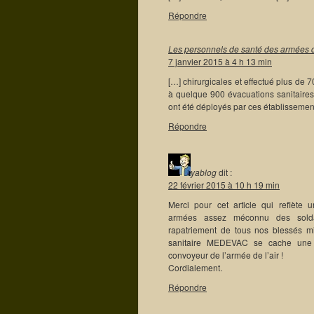
Répondre
Les personnels de santé des armées d
7 janvier 2015 à 4 h 13 min
[…] chirurgicales et effectué plus de 
à quelque 900 évacuations sanitaires.
ont été déployés par ces établissemen
Répondre
yablog
dit :
22 février 2015 à 10 h 19 min
Merci pour cet article qui reflète
armées assez méconnu des soldat
rapatriement de tous nos blessés mili
sanitaire MEDEVAC se cache une c
convoyeur de l’armée de l’air !
Cordialement.
Répondre