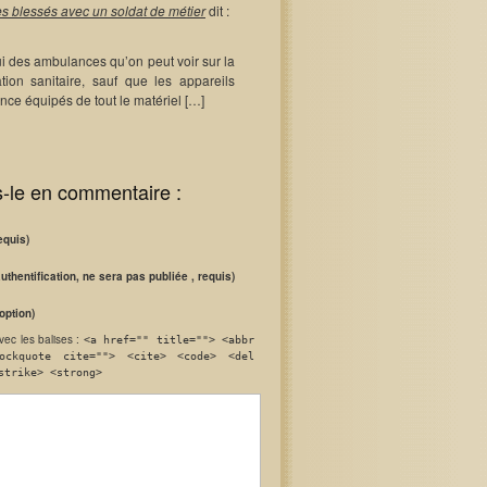
 blessés avec un soldat de métier
dit :
i des ambulances qu’on peut voir sur la
tion sanitaire, sauf que les appareils
nce équipés de tout le matériel […]
s-le en commentaire :
equis)
authentification, ne sera pas publiée , requis)
option)
vec les balises :
<a href="" title=""> <abbr
ockquote cite=""> <cite> <code> <del
strike> <strong>