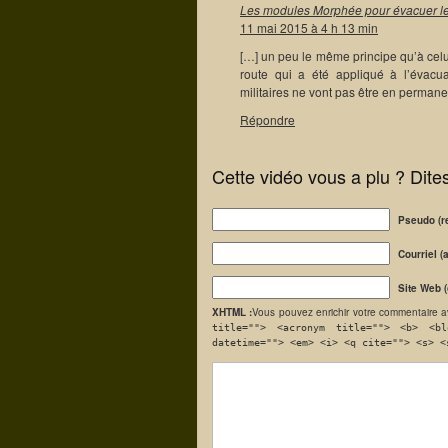
Les modules Morphée pour évacuer les
11 mai 2015 à 4 h 13 min
[…] un peu le même principe qu’à celu
route qui a été appliqué à l’évacua
militaires ne vont pas être en permane
Répondre
Cette vidéo vous a plu ? Dite
Pseudo (r
Courriel (
Site Web (
XHTML :
Vous pouvez enrichir votre commentaire a
title=""> <acronym title=""> <b> <bl
datetime=""> <em> <i> <q cite=""> <s> <