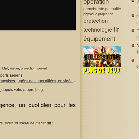
opération
D
n
parachutiste
patrouille
physique
projection
p
protection
g
tir
technologie
F
p
équipement
;
D
à
L
p
s
,
Mali
,
métier
,
projection
,
serval
sports aériens
rançaises, jugées par leurs alliées, en vidéo
»
n
depuis votre propre blog.
gence, un quotidien pour les
ire, avec un soldat de métier
dit :