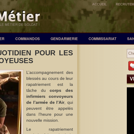
ACCUEIL
RECRUTE
ER
COMMANDOS
GENDARMERIE
COMMISSARIAT
SA
UOTIDIEN POUR LES
VOYEUSES
L’accompagnement des
blessés au cours de leur
V
rapatriement est la
tâche du
corps des
infirmiers convoyeurs
de l’armée de l’Air
, qui
peuvent être appelés
dans l’heure pour une
nouvelle mission.
Le rapatriement