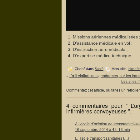
Missions aériennes médicalisées 
D’assistance médicale en vol ;
D’instruction aéromédicale ;
D’expertise médico technique.
Classé dans
Santé
Mots-clés:
blessé
«
L’œil vigilant des gendarmes, sur les tran
Les ailes f
Commentez
cet article
, ou faites un
rétrolie
4 commentaires pour “ L’ur
infirmières convoyeuses ”.
À l’école d’aviation de transport milita
16 septembre 2014 à 4 h 13 min
[…] et le transport sanitaires […]