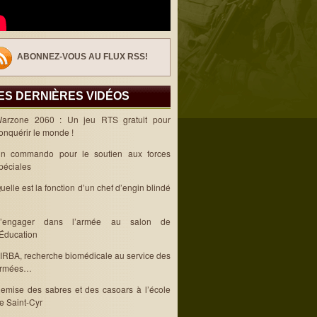
ABONNEZ-VOUS AU FLUX RSS!
ES DERNIÈRES VIDÉOS
arzone 2060 : Un jeu RTS gratuit pour
onquérir le monde !
n commando pour le soutien aux forces
péciales
uelle est la fonction d’un chef d’engin blindé
’engager dans l’armée au salon de
’Éducation
’IRBA, recherche biomédicale au service des
rmées…
emise des sabres et des casoars à l’école
e Saint-Cyr