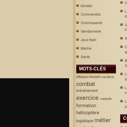
U
blindés
L
Commandos
d
Commissariat
U
F
Gendarmerie
À
Jeux flash
C
Marine
s
Santé
B
G
MOTS-CLÉS
L
attaque
blessés
cavalerie
d
combat
L
entraînement
m
exercice
explosifs
L
formation
p
hélicoptère
métier
C
logistique