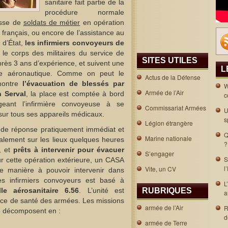
sanitaire fait partie de la
procédure normale
isse de
soldats de métier
en opération
s français, ou encore de l’assistance au
 d’État,
les infirmiers convoyeurs de
le corps des militaires du service de
SITES UTILES
rès 3 ans d’expérience, et suivent une
L
ine aéronautique. Comme on peut le
Actus de la Défense
montre
l’évacuation de blessés par
W
Armée de l’Air
n Serval
, la place est comptée à bord
c
igeant l’infirmière convoyeuse à se
Commissariat Armées
U
sur tous ses appareils médicaux.
s
Légion étrangère
 de réponse pratiquement immédiat et
Q
Marine nationale
ralement sur les lieux quelques heures
?
, et
prêts à intervenir pour évacuer
S’engager
S
ur cette opération extérieure, un CASA
l
Vite, un CV
de manière à pouvoir intervenir dans
es infirmiers convoyeurs est basé à
L
le aérosanitaire 6.56
. L’unité est
RUBRIQUES
a
ce de santé des armées. Les missions
armée de l’Air
R
se décomposent en :
d
armée de Terre