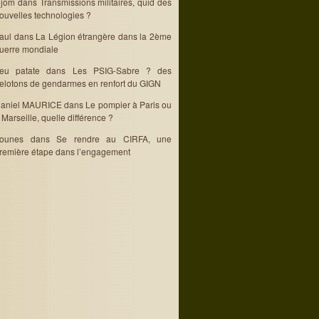
jom
dans
Transmissions militaires, quid des
ouvelles technologies ?
aul
dans
La Légion étrangère dans la 2ème
uerre mondiale
eu patate
dans
Les PSIG-Sabre ? des
elotons de gendarmes en renfort du GIGN
aniel MAURICE
dans
Le pompier à Paris ou
 Marseille, quelle différence ?
ounes
dans
Se rendre au CIRFA, une
remière étape dans l’engagement