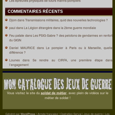
Les épreuves physiques de futurs marins-pompiers
COMMENTAIRES RÉCENTS
Djom
dans
Transmissions militaires, quid des nouvelles technologies ?
paul
dans
La Légion étrangère dans la 2ème guerre mondiale
Feu patate
dans
Les PSIG-Sabre ? des pelotons de gendarmes en renfort
du GIGN
Daniel MAURICE
dans
Le pompier à Paris ou à Marseille, quelle
différence ?
Lounes
dans
Se rendre au CIRFA, une première étape dans
l’engagement
Vous visitez le site du
soldat de métier
, avec plein de vidéos sur le
métier de soldat !
Généré par
|
Armée française
|
Opération Serval
|
Jeux de guerre
|
Les
WordPress