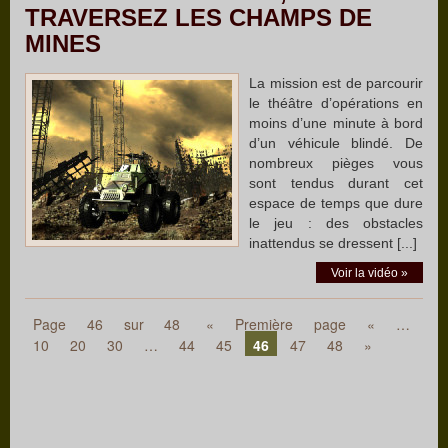
TRAVERSEZ LES CHAMPS DE
MINES
La mission est de parcourir
le théâtre d’opérations en
moins d’une minute à bord
d’un véhicule blindé. De
nombreux pièges vous
sont tendus durant cet
espace de temps que dure
le jeu : des obstacles
inattendus se dressent [...]
Voir la vidéo »
Page 46 sur 48
« Première page
«
…
10
20
30
…
44
45
46
47
48
»