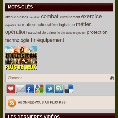
MOTS-CLÉS
combat
exercice
entraînement
attaque
blessés
cavalerie
métier
formation
hélicoptère
logistique
explosifs
opération
protection
parachutiste
patrouille
physique
projection
tir
équipement
technologie
ABONNEZ-VOUS AU FLUX RSS!
LES DERNIÈRES VIDÉOS