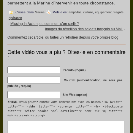
permettent à la Marine d’intervenir en toute circonstance.
Classé dans
Marine
Mots-clés:
amphibie
,
culture
,
équipement
,
frégate
,
opération
«
Missing In Action, ou comment s’en sortir ?
Images du réveillon des soldats français au Mali
»
Commentez
cet article
, ou faites un
rétrolien
depuis votre propre blog.
Cette vidéo vous a plu ? Dites-le en commentaire
:
Pseudo (requis)
Courriel (authentification, ne sera pas
publiée , requis)
Site Web (option)
XHTML :
Vous pouvez enrichir votre commentaire avec les balises :
<a href=""
title=""> <abbr title=""> <acronym title=""> <b> <blockquote
cite=""> <cite> <code> <del datetime=""> <em> <i> <q cite="">
<s> <strike> <strong>