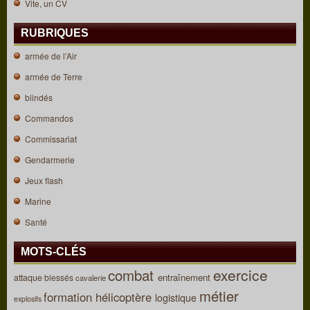
Vite, un CV
RUBRIQUES
armée de l’Air
armée de Terre
blindés
Commandos
Commissariat
Gendarmerie
Jeux flash
Marine
Santé
MOTS-CLÉS
combat
exercice
entraînement
attaque
blessés
cavalerie
métier
formation
hélicoptère
logistique
explosifs