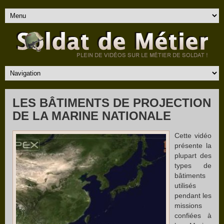
LES BÂTIMENTS DE PROJECTION
DE LA MARINE NATIONALE
Cette vidéo
présente la
plupart des
types de
bâtiments
utilisés
pendant les
missions
confiées à