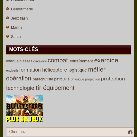
Gendarmerie
Jeux flash
Marine
Santé
MOTS-CLÉS
combat
exercice
entraînement
attaque
blessés
cavalerie
métier
formation
hélicoptère
logistique
explosifs
opération
protection
parachutiste
patrouille
physique
projection
tir
équipement
technologie