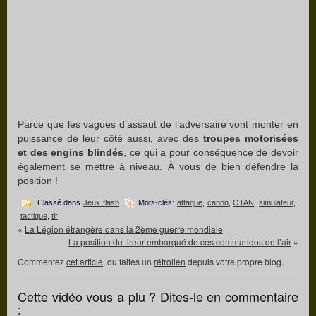
Parce que les vagues d’assaut de l’adversaire vont monter en
puissance de leur côté aussi, avec des
troupes motorisées
et des engins blindés
, ce qui a pour conséquence de devoir
également se mettre à niveau. À vous de bien défendre la
position !
Classé dans
Jeux flash
Mots-clés:
attaque
,
canon
,
OTAN
,
simulateur
,
tactique
,
tir
«
La Légion étrangère dans la 2ème guerre mondiale
La position du tireur embarqué de ces commandos de l’air
»
Commentez
cet article
, ou faites un
rétrolien
depuis votre propre blog.
Cette vidéo vous a plu ? Dites-le en commentaire
: