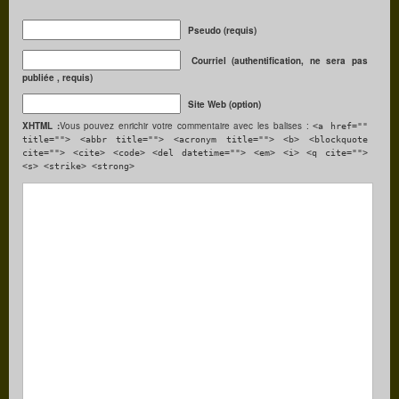
Pseudo (requis)
Courriel (authentification, ne sera pas
publiée , requis)
Site Web (option)
XHTML :
Vous pouvez enrichir votre commentaire avec les balises :
<a href=""
title=""> <abbr title=""> <acronym title=""> <b> <blockquote
cite=""> <cite> <code> <del datetime=""> <em> <i> <q cite="">
<s> <strike> <strong>