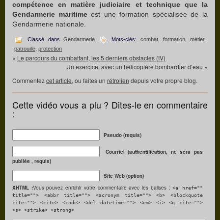
compétence en matière judiciaire et technique que la
Gendarmerie maritime
est une formation spécialisée de la
Gendarmerie nationale.
Classé dans
Gendarmerie
Mots-clés:
combat
,
formation
,
métier
,
patrouille
,
protection
«
Le parcours du combattant, les 5 derniers obstacles (IV)
Un exercice, avec un hélicoptère bombardier d’eau
»
Commentez
cet article
, ou faites un
rétrolien
depuis votre propre blog.
Cette vidéo vous a plu ? Dites-le en commentaire
:
Pseudo (requis)
Courriel (authentification, ne sera pas
publiée , requis)
Site Web (option)
XHTML :
Vous pouvez enrichir votre commentaire avec les balises :
<a href=""
title=""> <abbr title=""> <acronym title=""> <b> <blockquote
cite=""> <cite> <code> <del datetime=""> <em> <i> <q cite="">
<s> <strike> <strong>