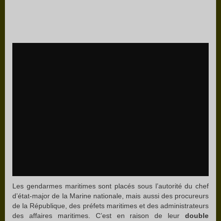
Les gendarmes maritimes sont placés sous l’autorité du chef
d’état-major de la Marine nationale, mais aussi des procureurs
de la République, des préfets maritimes et des administrateurs
des affaires maritimes. C’est en raison de leur
double