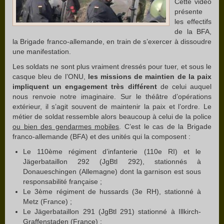
Cette vidéo
présente
les effectifs
de la BFA,
la Brigade franco-allemande, en train de s’exercer à dissoudre
une manifestation.
Les soldats ne sont plus vraiment dressés pour tuer, et sous le
casque bleu de l’ONU,
les missions de maintien de la paix
impliquent un engagement très différent
de celui auquel
nous renvoie notre imaginaire. Sur le théâtre d’opérations
extérieur, il s’agit souvent de maintenir la paix et l’ordre. Le
métier de soldat ressemble alors beaucoup à celui de la police
ou bien des gendarmes mobiles
. C’est le cas de la Brigade
franco-allemande (BFA) et des unités qui la composent :
Le 110ème régiment d’infanterie (110e RI) et le
Jägerbataillon 292 (JgBtl 292), stationnés à
Donaueschingen (Allemagne) dont la garnison est sous
responsabilité française ;
Le 3ème régiment de hussards (3e RH), stationné à
Metz (France) ;
Le Jägerbataillon 291 (JgBtl 291) stationné à Illkirch-
Graffenstaden (France) ;