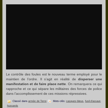
Le contrôle des foules est le nouveau terme employé pour le
maintien de l’ordre. Il s’agit en réalité de
disperser une
manifestation et de faire place nette
. On remarquera ce qui
rapproche et ce qui sépare les militaires des forces de police
dans l’accomplissement de ces missions répressives.
Classé dans
armée de Terre
Mots-clés:
casques-bleus
,
fusil d’assaut
,
hussards