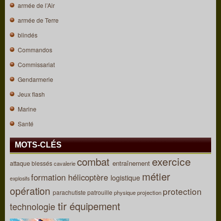
armée de l’Air
armée de Terre
blindés
Commandos
Commissariat
Gendarmerie
Jeux flash
Marine
Santé
MOTS-CLÉS
combat
exercice
entraînement
attaque
blessés
cavalerie
métier
formation
hélicoptère
logistique
explosifs
opération
protection
parachutiste
patrouille
physique
projection
tir
équipement
technologie