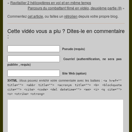
«
Ravitailler 2 hélicoptères en vol et en même temps
Parcours du combattant filmé en vidéo, deuxième partie (II)
»
Commentez
cet article
, ou faites un
rétrolien
depuis votre propre blog.
Cette vidéo vous a plu ? Dites-le en commentaire
:
Pseudo (requis)
Courriel (authentification, ne sera pas
publiée , requis)
Site Web (option)
XHTML :
Vous pouvez enrichir votre commentaire avec les balises :
<a href=""
title=""> <abbr title=""> <acronym title=""> <b> <blockquote
cite=""> <cite> <code> <del datetime=""> <em> <i> <q cite="">
<s> <strike> <strong>