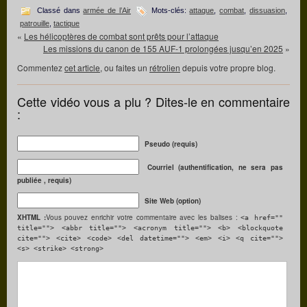
Classé dans
armée de l’Air
Mots-clés:
attaque
,
combat
,
dissuasion
,
patrouille
,
tactique
«
Les hélicoptères de combat sont prêts pour l’attaque
Les missions du canon de 155 AUF-1 prolongées jusqu’en 2025
»
Commentez
cet article
, ou faites un
rétrolien
depuis votre propre blog.
Cette vidéo vous a plu ? Dites-le en commentaire
:
Pseudo (requis)
Courriel (authentification, ne sera pas
publiée , requis)
Site Web (option)
XHTML :
Vous pouvez enrichir votre commentaire avec les balises :
<a href=""
title=""> <abbr title=""> <acronym title=""> <b> <blockquote
cite=""> <cite> <code> <del datetime=""> <em> <i> <q cite="">
<s> <strike> <strong>