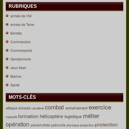
RUBRIQUES
armée de l’Air
armée de Terre
blindés
Commandos
Commissariat
Gendarmerie
Jeux flash
Marine
Santé
MOTS-CLÉS
combat
exercice
entraînement
attaque
blessés
cavalerie
métier
formation
hélicoptère
logistique
explosifs
opération
protection
parachutiste
patrouille
physique
projection