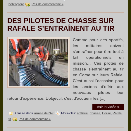
hélicoptère
Pas de commentaire »
DES PILOTES DE CHASSE SUR
RAFALE S’ENTRAÎNENT AU TIR
Comme pour des sportifs,
les militaires doivent
s’entraîner pour être tout à
fait opérationnels en
mission… Ces pilotes de
chasse s’entraînent au tir
en Corse sur leurs Rafale.
C’est aussi l’occasion pour
les anciens d’offrir aux
nouveaux pilotes leur
retour d’expérience. L’objectif, c’est d’acquérir les [...]
Voir la vidéo »
Classé dans
armée de l’Air
Mots-clés:
artillerie
,
chasse
,
Corse
,
Rafale
,
tir
Pas de commentaire »