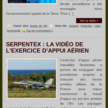
étroite surveillance a été
envisagée dans
l’environnement spatial de la Terre. Pour [...]
Voir la vidéo »
Classé dans
armée de l’Air
Mots-clés:
menace
,
protection
,
radar
,
technologie
Pas de commentaire »
SERPENTEX : LA VIDÉO DE
L’EXERCICE D’APPUI AÉRIEN
L’exercice d’appui aérien
interalliés Serpentex a
permis de conjuguer des
procédures propres à
chacune des forces
armées alliées de la
France pour mieux
coordonner le travail
d’appui au sol des armées
de l’Air. Les paysages