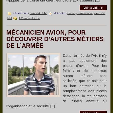
typiques de la Corse ont offert leur cadre aux aviateurs [...]
Voir la vidéo »
Classé dans
armée de l’Air
Mots-clés:
Corse
,
entraînement
,
exercice
,
Mali
1 Commentaire »
MÉCANICIEN AVION, POUR
DÉCOUVRIR D’AUTRES MÉTIERS
DE L’ARMÉE
Dans l’armée de l’Air, il n’y
a pas seulement des
pilotes d’avion. Pour les
faire voler, de nombreux
autres métiers sont
sollicités, que ce soit pour
un bon entretien ou le
remplacement des pièces
détachées, la récupération
de pilotes abattus ou
l’organisation et la sécurité [...]