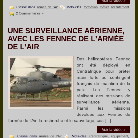
Voir la vidéo »
Classé dans
armée de l’Air
Mots-clés:
formation
,
métier
,
recrutement
2 Commentaires »
UNE SURVEILLANCE AÉRIENNE,
AVEC LES FENNEC DE L’ARMÉE
DE L’AIR
Des hélicoptères Fennec
ont été déployé en
Centrafrique pour prêter
main forte au contingent
français de maintien de la
paix. Les Fennec y
réalisent des missions de
surveillance aérienne.
Parmi les missions
dévolues aux Fennec de
l’armée de l’Air, la recherche et le sauvetage, ces [...]
Voir la vidéo »
Classé dans
armée de l’Air
Mots-clés:
Centrafrique
,
équipement
,