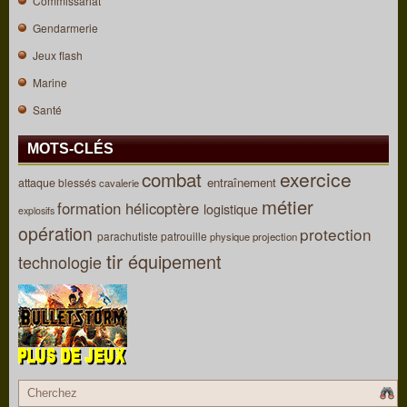
Commissariat
Gendarmerie
Jeux flash
Marine
Santé
MOTS-CLÉS
combat
exercice
entraînement
attaque
blessés
cavalerie
métier
formation
hélicoptère
logistique
explosifs
opération
protection
parachutiste
patrouille
physique
projection
tir
équipement
technologie