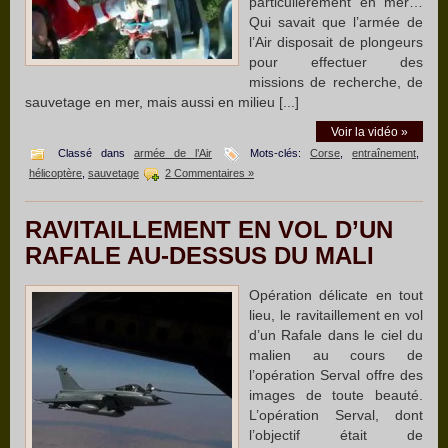
particulièrement en mer…
Qui savait que l’armée de
l’Air disposait de plongeurs
pour effectuer des
missions de recherche, de
sauvetage en mer, mais aussi en milieu [...]
Voir la vidéo »
Classé dans
armée de l’Air
Mots-clés:
Corse
,
entraînement
,
hélicoptère
,
sauvetage
2 Commentaires »
RAVITAILLEMENT EN VOL D’UN
RAFALE AU-DESSUS DU MALI
Opération délicate en tout
lieu, le ravitaillement en vol
d’un Rafale dans le ciel du
malien au cours de
l’opération Serval offre des
images de toute beauté.
L’opération Serval, dont
l’objectif était de