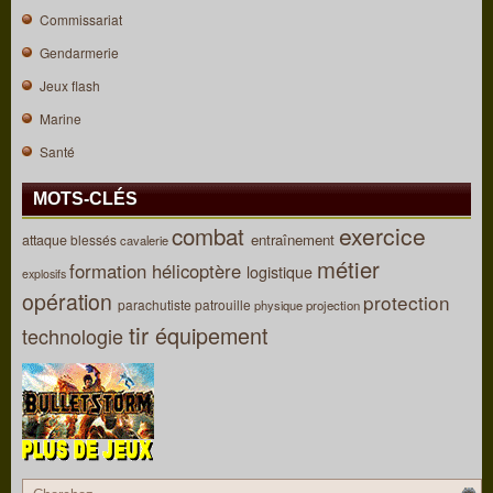
Commissariat
Gendarmerie
Jeux flash
Marine
Santé
MOTS-CLÉS
combat
exercice
entraînement
attaque
blessés
cavalerie
métier
formation
hélicoptère
logistique
explosifs
opération
protection
parachutiste
patrouille
physique
projection
tir
équipement
technologie