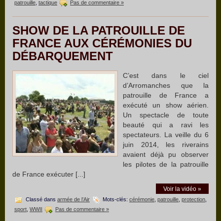
patrouille
,
tactique
Pas de commentaire »
SHOW DE LA PATROUILLE DE
FRANCE AUX CÉRÉMONIES DU
DÉBARQUEMENT
C’est dans le ciel
d’Arromanches que la
patrouille de France a
exécuté un show aérien.
Un spectacle de toute
beauté qui a ravi les
spectateurs. La veille du 6
juin 2014, les riverains
avaient déjà pu observer
les pilotes de la patrouille
de France exécuter [...]
Voir la vidéo »
Classé dans
armée de l’Air
Mots-clés:
cérémonie
,
patrouille
,
protection
,
sport
,
WWII
Pas de commentaire »