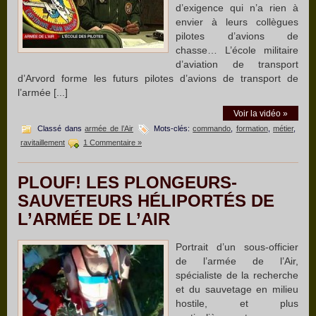
d’exigence qui n’a rien à
envier à leurs collègues
pilotes d’avions de
chasse… L’école militaire
d’aviation de transport
d’Arvord forme les futurs pilotes d’avions de transport de
l’armée [...]
Voir la vidéo »
Classé dans
armée de l’Air
Mots-clés:
commando
,
formation
,
métier
,
ravitaillement
1 Commentaire »
PLOUF! LES PLONGEURS-
SAUVETEURS HÉLIPORTÉS DE
L’ARMÉE DE L’AIR
Portrait d’un sous-officier
de l’armée de l’Air,
spécialiste de la recherche
et du sauvetage en milieu
hostile, et plus