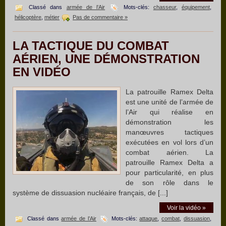
Classé dans
armée de l’Air
Mots-clés:
chasseur
,
équipement
,
hélicoptère
,
métier
Pas de commentaire »
LA TACTIQUE DU COMBAT
AÉRIEN, UNE DÉMONSTRATION
EN VIDÉO
La patrouille Ramex Delta
est une unité de l’armée de
l’Air qui réalise en
démonstration les
manœuvres tactiques
exécutées en vol lors d’un
combat aérien. La
patrouille Ramex Delta a
pour particularité, en plus
de son rôle dans le
système de dissuasion nucléaire français, de [...]
Voir la vidéo »
Classé dans
armée de l’Air
Mots-clés:
attaque
,
combat
,
dissuasion
,