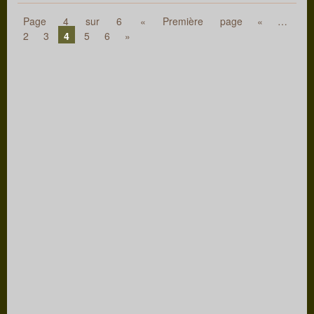
Page 4 sur 6
« Première page
«
…
2
3
4
5
6
»