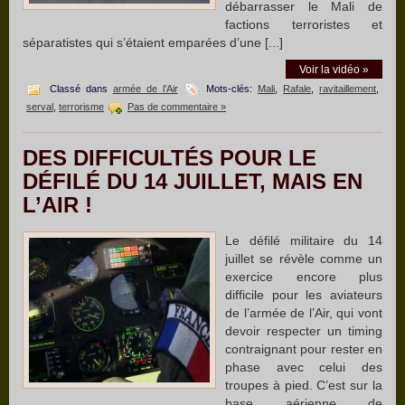
débarrasser le Mali de
factions terroristes et
séparatistes qui s’étaient emparées d’une [...]
Voir la vidéo »
Classé dans
armée de l’Air
Mots-clés:
Mali
,
Rafale
,
ravitaillement
,
serval
,
terrorisme
Pas de commentaire »
DES DIFFICULTÉS POUR LE
DÉFILÉ DU 14 JUILLET, MAIS EN
L’AIR !
Le défilé militaire du 14
juillet se révèle comme un
exercice encore plus
difficile pour les aviateurs
de l’armée de l’Air, qui vont
devoir respecter un timing
contraignant pour rester en
phase avec celui des
troupes à pied. C’est sur la
base aérienne de