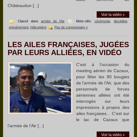
Châteaudun [...]
Voir la vidéo »
Classé dans
armée de l’Air
Mots-clés:
cérémonie
,
discipline
,
entraînement
,
hélicoptère
Pas de commentaire »
LES AILES FRANÇAISES, JUGÉES
PAR LEURS ALLIÉES, EN VIDÉO
C’est à l’occasion du
meeting aérien de Cazaux,
pour fêter les 80 bougies
de l’armée de l’Air, que des
personnels de forces
aériennes alliées ont été
interrogés sur leurs
impressions à propos des
ailes françaises… C’est sur
le lac de Cazaux que
l’armée de l’Air [...]
Voir la vidéo »