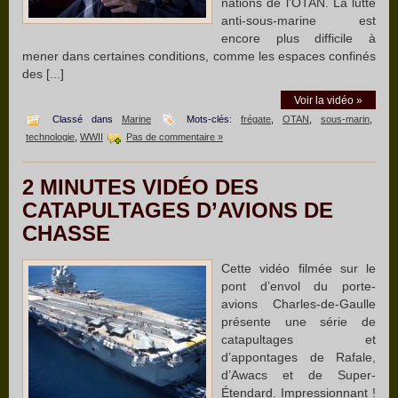
nations de l’OTAN. La lutte
anti-sous-marine est
encore plus difficile à
mener dans certaines conditions, comme les espaces confinés
des [...]
Voir la vidéo »
Classé dans
Marine
Mots-clés:
frégate
,
OTAN
,
sous-marin
,
technologie
,
WWII
Pas de commentaire »
2 MINUTES VIDÉO DES
CATAPULTAGES D’AVIONS DE
CHASSE
Cette vidéo filmée sur le
pont d’envol du porte-
avions Charles-de-Gaulle
présente une série de
catapultages et
d’appontages de Rafale,
d’Awacs et de Super-
Étendard. Impressionnant !