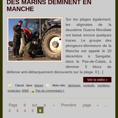
DES MARINS DÉMINENT EN
MANCHE
Sur les plages également,
les stigmates de la
deuxième Guerre Mondiale
ont laissé encore quelques
traces. Le groupe des
plongeurs-démineurs de la
Manche est appelé le 10
décembre à Sangatte,
dans le Pas-de-Calais, à
déminer 5 blocs de
défense anti-débarquement découverts sur la plage. Il [...]
Voir la vidéo »
Classé dans
Marine
Mots-clés:
déminage
,
explosifs
,
munitions
,
protection
,
WWII
Pas de commentaire »
Page 6 sur 6
« Première page
«
…
2
3
4
5
6