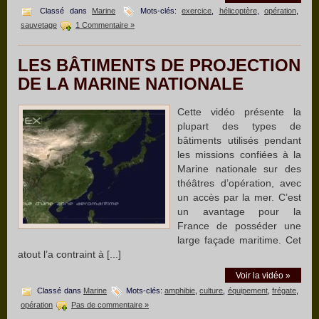
Classé dans
Marine
Mots-clés:
exercice
,
hélicoptère
,
opération
,
sauvetage
1 Commentaire »
LES BÂTIMENTS DE PROJECTION
DE LA MARINE NATIONALE
Cette vidéo présente la
plupart des types de
bâtiments utilisés pendant
les missions confiées à la
Marine nationale sur des
théâtres d’opération, avec
un accès par la mer. C’est
un avantage pour la
France de posséder une
large façade maritime. Cet
atout l’a contraint à [...]
Voir la vidéo »
Classé dans
Marine
Mots-clés:
amphibie
,
culture
,
équipement
,
frégate
,
opération
Pas de commentaire »