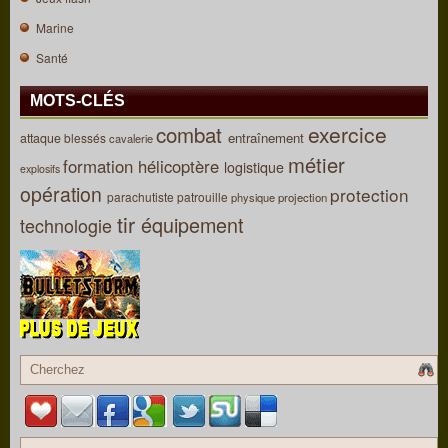
Marine
Santé
MOTS-CLÉS
combat
exercice
entraînement
attaque
blessés
cavalerie
métier
formation
hélicoptère
logistique
explosifs
opération
protection
parachutiste
patrouille
physique
projection
tir
équipement
technologie