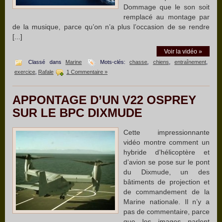
Dommage que le son soit
remplacé au montage par
de la musique, parce qu’on n’a plus l’occasion de se rendre
[...]
Voir la vidéo »
Classé dans
Marine
Mots-clés:
chasse
,
chiens
,
entraînement
,
exercice
,
Rafale
1 Commentaire »
APPONTAGE D’UN V22 OSPREY
SUR LE BPC DIXMUDE
Cette impressionnante
vidéo montre comment un
hybride d’hélicoptère et
d’avion se pose sur le pont
du Dixmude, un des
bâtiments de projection et
de commandement de la
Marine nationale. Il n’y a
pas de commentaire, parce
que les images parlent